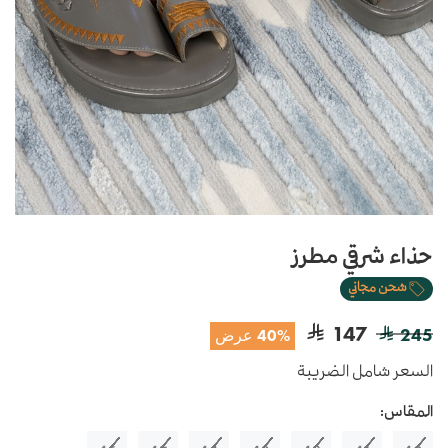
حذاء شرقي مطرز
شحن مجاني
147
245
40% عرض
السعر شامل الضريبة
المقاس: