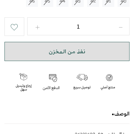
46
45
44
43
42
41
40
نفذ من المخزن
الوصف
حذاء شرقي مطرز باللون الرمادي بأسلوب عصري