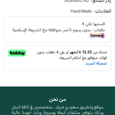
رمز المنتج:
36181692-40
يأتي بأرضية متوسطة الإرتفاع باللون الرمادي
العلامات:
Hand Made
و طبقة اسفنجية عالية الجودة لتعطي شعور بالراحة
ومقاومة الإنزلاق و التآكل
من نحن
موقع وتطبيق سعودي شيك , متخصصين في أناقة الرجل
وذلك بتوفير منتجات أنيقة ومميزة وذات جودة عالية