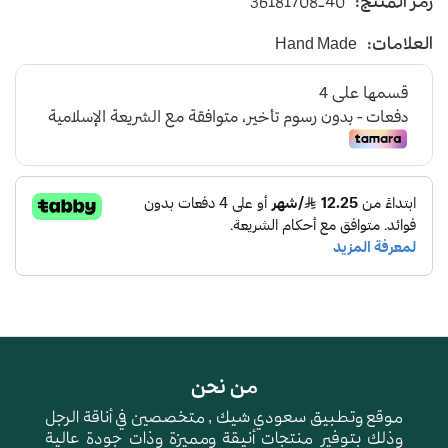
رمز المنتج:
36181708-40
يأتي بأرضية متوسطة الإرتفاع باللون الاسود
العلامات:
Hand Made
و طبقة اسفنجية عالية الجودة لتعطي شعور بالراحة
ومقاومة الإنزلاق و التآكل
من نحن
موقع وتطبيق سعودي شيك , متخصصين في أناقة الرجل
وذلك بتوفير منتجات أنيقة ومميزة وذات جودة عالية