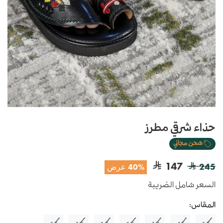
حذاء شرقي مطرز
شحن مجاني
147
245
40% عرض
السعر شامل الضريبة
المقاس: