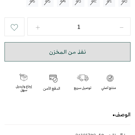
46
45
44
43
42
41
40
نفذ من المخزن
الوصف
حذاء شرقي مطرز باللون الاسود بأسلوب عصري