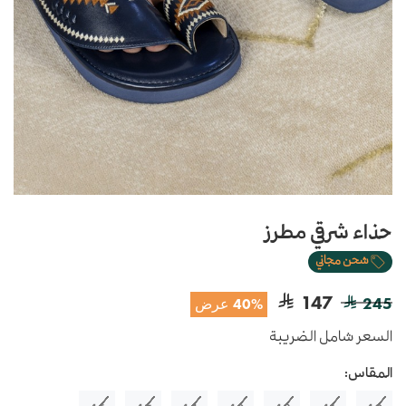
حذاء شرقي مطرز
شحن مجاني
147
245
40% عرض
السعر شامل الضريبة
المقاس: