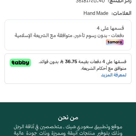
رمز المنتج:
36181720-40
يأتي بأرضية متوسطة الإرتفاع باللون الكلحي
العلامات:
Hand Made
و طبقة اسفنجية عالية الجودة لتعطي شعور بالراحة
ومقاومة الإنزلاق و التآكل
من نحن
موقع وتطبيق سعودي شيك , متخصصين في أناقة الرجل
وذلك بتوفير منتجات أنيقة ومميزة وذات جودة عالية