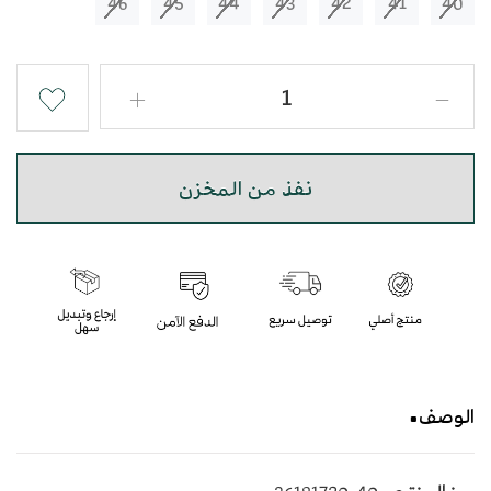
46
45
44
43
42
41
40
نفذ من المخزن
الوصف
حذاء شرقي مطرز باللون الكحلي بأسلوب عصري