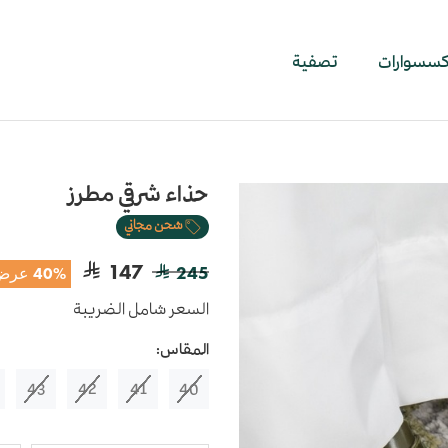
اكسسوارات
تصفية
حذاء شرقي مطرز
شحن مجاني
147
245
40% عرض
السعر شامل الضريبة
المقاس:
43
42
41
40