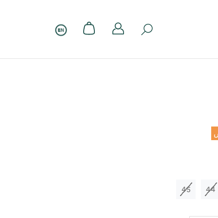
45
44