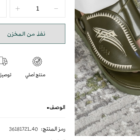
نفذ من المخزن
الوصف
حذاء شرقي مطرز باللون الز
رمز المنتج:
36181721-40
يأتي بأرضية متوسطة الإرتفاع 