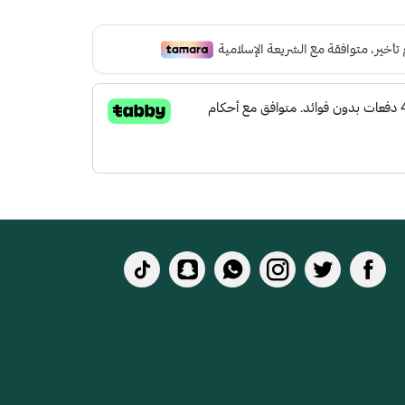
 لتعطي شعور بالراحة ومقاومة الإنزلاق و التآكل