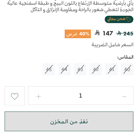
يأتي بأرضية متوسطة الإرتفاع باللون البيج و طبقة اسفنجية عالية
الجودة لتعطي شعور بالراحة ومقاومة الإنزلاق و التآكل
شحن مجاني
147
245
40% عرض
السعر شامل الضريبة
المقاس:
45
44
43
42
41
40
نفذ من المخزن