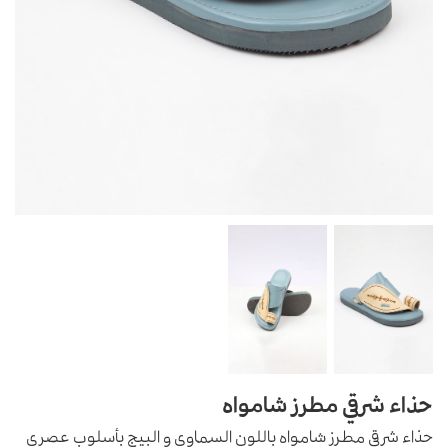
حذاء شرقي مطرز شامواه
حذاء شرقي مطرز شامواه باللون السماوي و البيج بأسلوب عصري