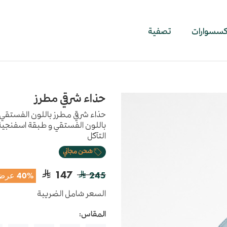
اكسسوارات
تصفية
حذاء شرقي مطرز
حذاء شرقي مطرز باللون الفستقي 
باللون الفستقي و طبقة اسفنجية ع
التآكل
شحن مجاني
147
245
40% عرض
السعر شامل الضريبة
المقاس: