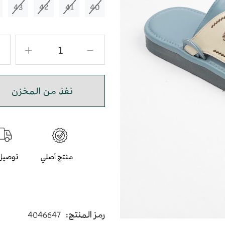
43
42
41
40
نفذ من المخزن
رمز المنتج:
4046647