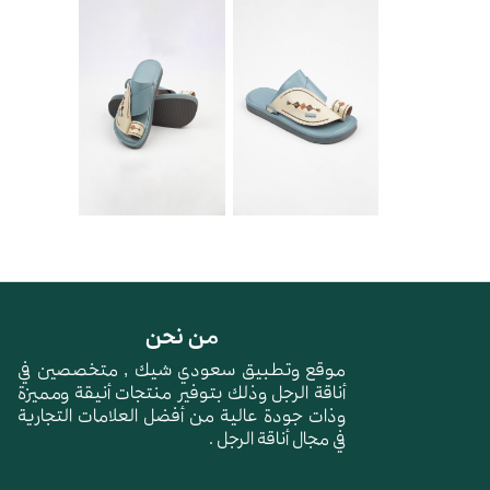
من نحن
موقع وتطبيق سعودي شيك , متخصصين في
أناقة الرجل وذلك بتوفير منتجات أنيقة ومميزة
وذات جودة عالية من أفضل العلامات التجارية
في مجال أناقة الرجل .