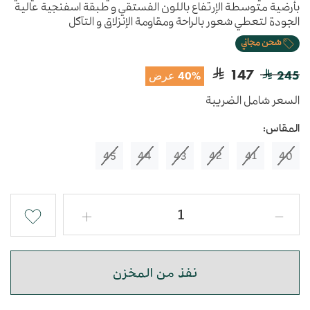
بأرضية متوسطة الإرتفاع باللون الفستقي و طبقة اسفنجية عالية
الجودة لتعطي شعور بالراحة ومقاومة الإنزلاق و التآكل
شحن مجاني
147
245
40% عرض
السعر شامل الضريبة
المقاس:
45
44
43
42
41
40
نفذ من المخزن