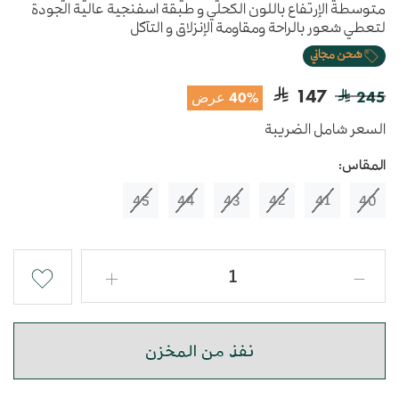
متوسطة الإرتفاع باللون الكحلي و طبقة اسفنجية عالية الجودة
لتعطي شعور بالراحة ومقاومة الإنزلاق و التآكل
شحن مجاني
147
245
40% عرض
السعر شامل الضريبة
المقاس:
45
44
43
42
41
40
نفذ من المخزن