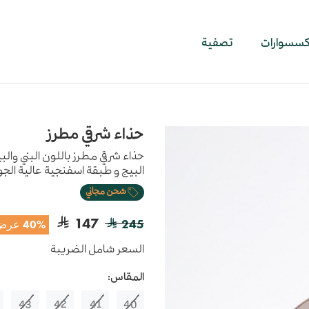
اكسسوارات
تصفية
حذاء شرقي مطرز
حذاء شرقي مطرز باللون البني وال
البيج و طبقة اسفنجية عالية الجود
شحن مجاني
147
245
40% عرض
السعر شامل الضريبة
المقاس:
43
42
41
40