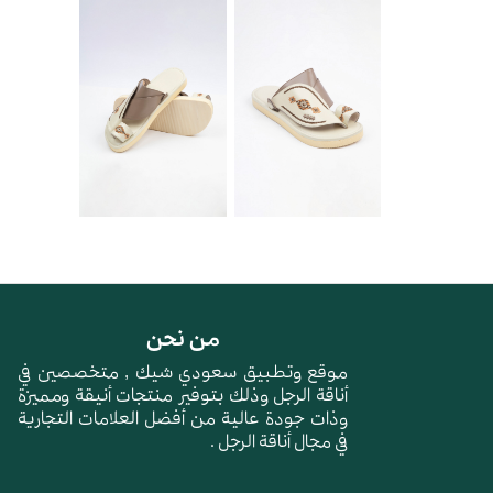
من نحن
موقع وتطبيق سعودي شيك , متخصصين في
أناقة الرجل وذلك بتوفير منتجات أنيقة ومميزة
وذات جودة عالية من أفضل العلامات التجارية
في مجال أناقة الرجل .