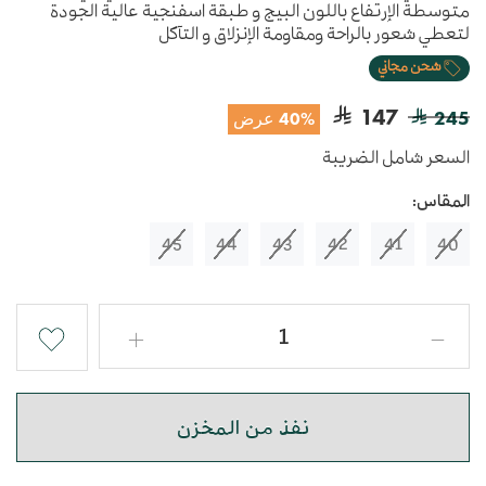
متوسطة الإرتفاع باللون البيج و طبقة اسفنجية عالية الجودة
لتعطي شعور بالراحة ومقاومة الإنزلاق و التآكل
شحن مجاني
147
245
40% عرض
السعر شامل الضريبة
المقاس:
45
44
43
42
41
40
نفذ من المخزن