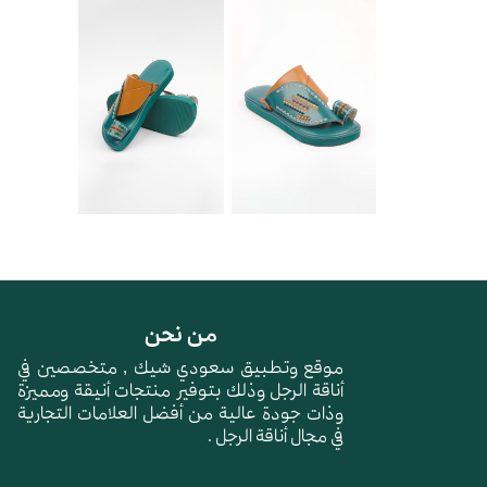
من نحن
موقع وتطبيق سعودي شيك , متخصصين في
أناقة الرجل وذلك بتوفير منتجات أنيقة ومميزة
وذات جودة عالية من أفضل العلامات التجارية
في مجال أناقة الرجل .