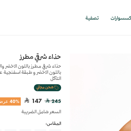
اكسسوارات
تصفية
حذاء شرقي مطرز
حذاء شرقي مطرز باللون الاخضر وا
باللون الاخضر و طبقة اسفنجية عال
التآكل
شحن مجاني
147
245
40% عرض
السعر شامل الضريبة
المقاس: