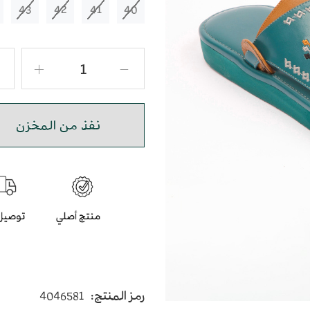
43
42
41
40
نفذ من المخزن
رمز المنتج:
4046581