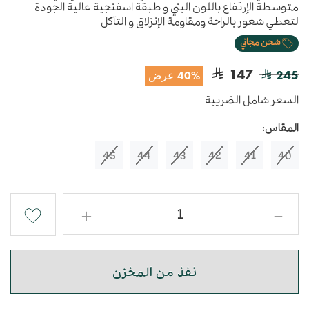
متوسطة الإرتفاع باللون البني و طبقة اسفنجية عالية الجودة
لتعطي شعور بالراحة ومقاومة الإنزلاق و التآكل
شحن مجاني
147
245
40% عرض
السعر شامل الضريبة
المقاس:
45
44
43
42
41
40
نفذ من المخزن