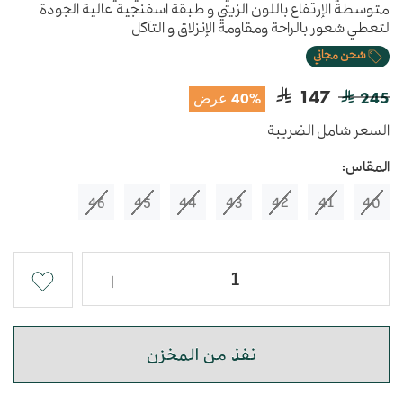
متوسطة الإرتفاع باللون الزيتي و طبقة اسفنجية عالية الجودة
لتعطي شعور بالراحة ومقاومة الإنزلاق و التآكل
شحن مجاني
147
245
40% عرض
السعر شامل الضريبة
المقاس:
46
45
44
43
42
41
40
نفذ من المخزن