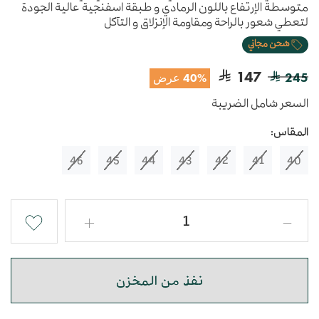
متوسطة الإرتفاع باللون الرمادي و طبقة اسفنجية عالية الجودة
لتعطي شعور بالراحة ومقاومة الإنزلاق و التآكل
شحن مجاني
147
245
40% عرض
السعر شامل الضريبة
المقاس:
46
45
44
43
42
41
40
نفذ من المخزن