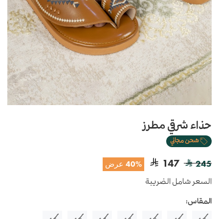
حذاء شرقي مطرز
شحن مجاني
147
245
40% عرض
السعر شامل الضريبة
المقاس: