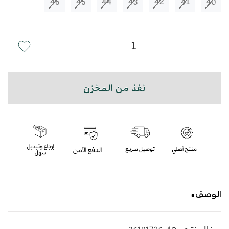
46
45
44
43
42
41
40
نفذ من المخزن
الوصف
حذاء شرقي مطرز باللون البني بأسلوب عصري