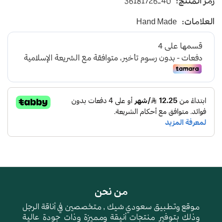
رمز المنتج:
36181726-40
يأتي بأرضية متوسطة الإرتفاع باللون البني
العلامات:
Hand Made
و طبقة اسفنجية عالية الجودة لتعطي شعور بالراحة
ومقاومة الإنزلاق و التآكل
من نحن
موقع وتطبيق سعودي شيك , متخصصين في أناقة الرجل
وذلك بتوفير منتجات أنيقة ومميزة وذات جودة عالية