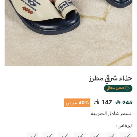
حذاء شرقي مطرز
شحن مجاني
147
245
40% عرض
السعر شامل الضريبة
المقاس: