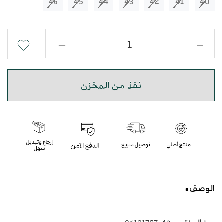
46
45
44
43
42
41
40
نفذ من المخزن
الوصف
حذاء شرقي مطرز باللون البيج بأسلوب عصري