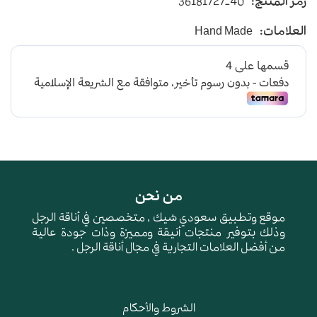
رمز المنتج:
36181727-40
يأتي بأرضية متوسطة الإرتفاع باللون البيج
العلامات:
Hand Made
و طبقة اسفنجية عالية الجودة لتعطي شعور بالراحة
ومقاومة الإنزلاق و التآكل
من نحن
موقع وتطبيق سعودي شيك , متخصصين في أناقة الرجل
وذلك بتوفير منتجات أنيقة ومميزة وذات جودة عالية
من أفضل العلامات التجارية في مجال أناقة الرجل .
الشروط والأحكام