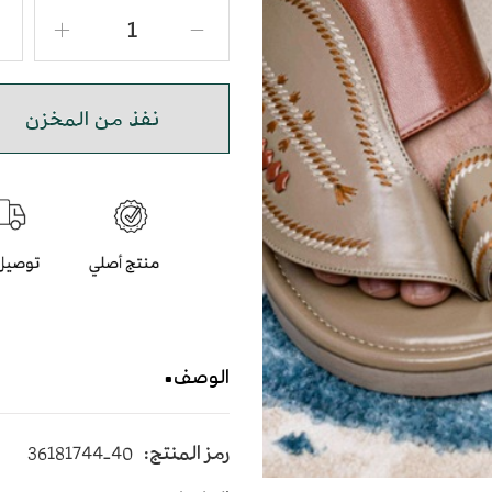
نفذ من المخزن
الوصف
حذاء شرقي مطرز باللون الب
رمز المنتج:
36181744-40
يأتي بأرضية متوسطة الإرتفاع 