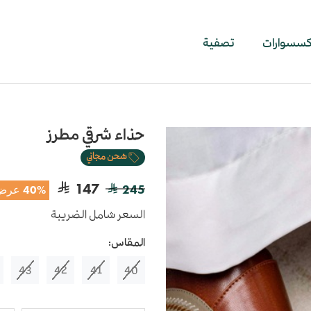
اكسسوارات
تصفية
حذاء شرقي مطرز
شحن مجاني
147
245
40% عرض
السعر شامل الضريبة
المقاس:
43
42
41
40