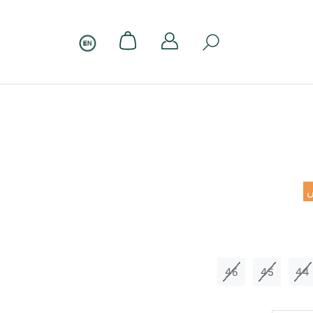
46
45
44