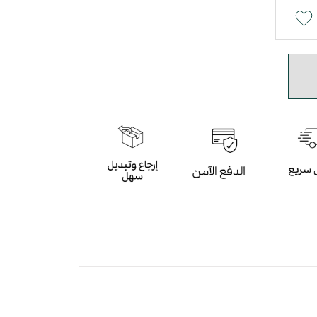
ني بأسلوب عصري
باللون البني