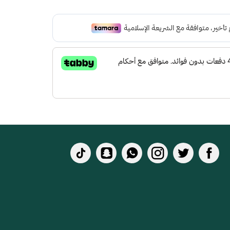
 لتعطي شعور بالراحة ومقاومة الإنزلاق و التآكل