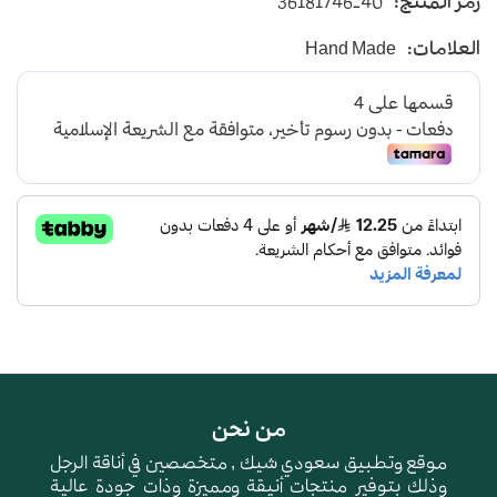
رمز المنتج:
36181746-40
يأتي بأرضية متوسطة الإرتفاع باللون الرصاصي
العلامات:
Hand Made
و طبقة اسفنجية عالية الجودة لتعطي شعور بالراحة
ومقاومة الإنزلاق و التآكل
من نحن
موقع وتطبيق سعودي شيك , متخصصين في أناقة الرجل
وذلك بتوفير منتجات أنيقة ومميزة وذات جودة عالية