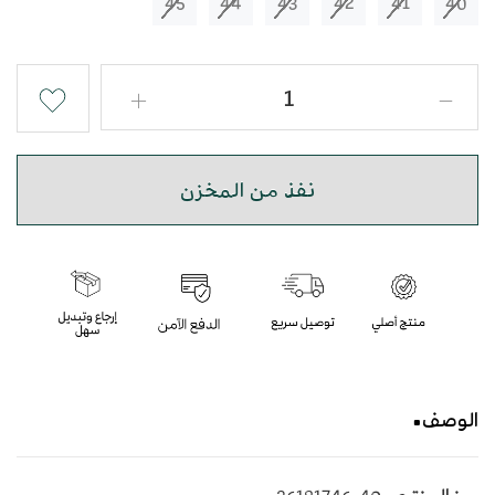
45
44
43
42
41
40
نفذ من المخزن
الوصف
حذاء شرقي مطرز باللون الرصاصي والبني بأسلوب عصري