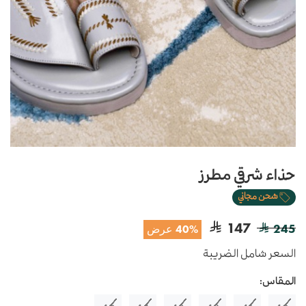
حذاء شرقي مطرز
شحن مجاني
147
245
40% عرض
السعر شامل الضريبة
المقاس: