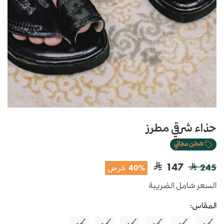
حذاء شرقي مطرز
شحن مجاني
147
245
40% عرض
السعر شامل الضريبة
المقاس: