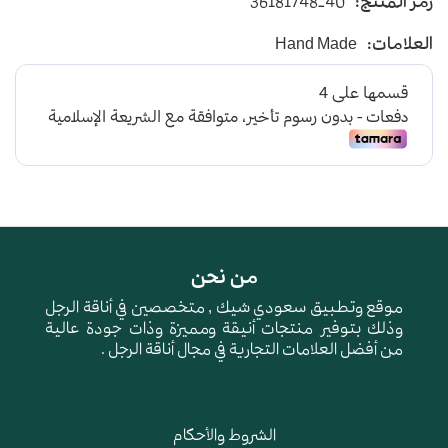
رمز المنتج:
36181748-40
يأتي بأرضية متوسطة الإرتفاع باللون الكحلي
العلامات:
Hand Made
و طبقة اسفنجية عالية الجودة لتعطي شعور بالراحة
ومقاومة الإنزلاق و التآكل
من نحن
موقع وتطبيق سعودي شيك , متخصصين في أناقة الرجل
وذلك بتوفير منتجات أنيقة ومميزة وذات جودة عالية
من أفضل العلامات التجارية في مجال أناقة الرجل .
الشروط والأحكام