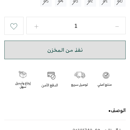
45
44
43
42
41
40
نفذ من المخزن
الوصف
حذاء شرقي مطرز باللون الكحلي بأسلوب عصري