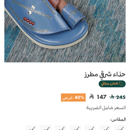
حذاء شرقي مطرز
شحن مجاني
147
245
40% عرض
السعر شامل الضريبة
المقاس: