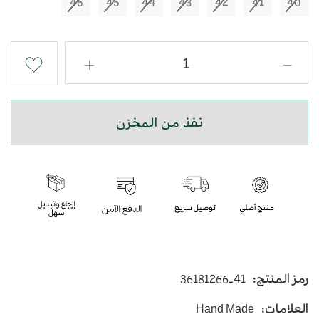
46
45
44
43
42
41
40
نفذ من المخزن
رمز المنتج:
36181266-41
العلامات:
Hand Made