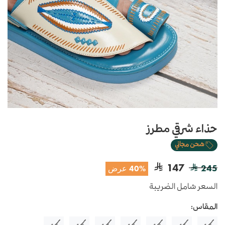
حذاء شرقي مطرز
شحن مجاني
147
245
40% عرض
السعر شامل الضريبة
المقاس: