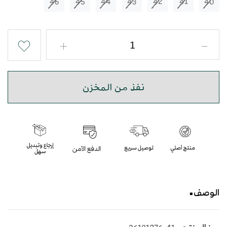
46
45
44
43
42
41
40
نفذ من المخزن
الوصف
حذاء شرقي مطرز بأرضية متوسطة الارتفاع جلد طبيعي