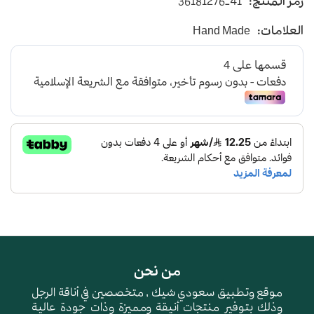
رمز المنتج:
36181276-41
بجودة عالية
باللون السماوي و البيج
العلامات:
Hand Made
من نحن
موقع وتطبيق سعودي شيك , متخصصين في أناقة الرجل
وذلك بتوفير منتجات أنيقة ومميزة وذات جودة عالية