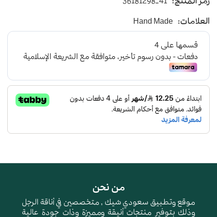
رمز المنتج:
36181298-41
متوسط الارتفاع - اللون البترولي و الأبيض
العلامات:
Hand Made
من نحن
موقع وتطبيق سعودي شيك , متخصصين في أناقة الرجل
وذلك بتوفير منتجات أنيقة ومميزة وذات جودة عالية