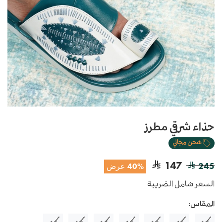
حذاء شرقي مطرز
شحن مجاني
147
245
40% عرض
السعر شامل الضريبة
المقاس: