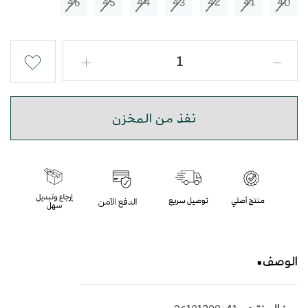
46
45
44
43
42
41
40
نفذ من المخزن
الوصف
حذاء شرقي مطرز بجودة عالية