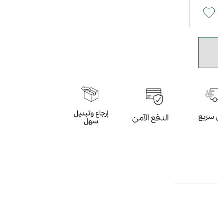
ة
ي و البني