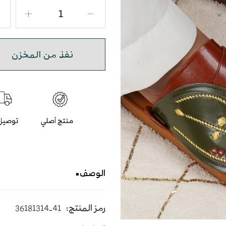
نفذ من المخزن
الوصف
حذاء شرقي مطرز بجودة عالي
رمز المنتج:
36181314-41
متوسط الارتفاع - اللون الزيت