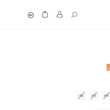
46
45
44