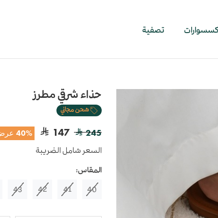
اكسسوارات
تصفية
حذاء شرقي مطرز
شحن مجاني
147
245
40% عرض
السعر شامل الضريبة
المقاس:
43
42
41
40