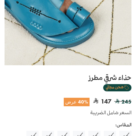
حذاء شرقي مطرز
شحن مجاني
147
245
40% عرض
السعر شامل الضريبة
المقاس: