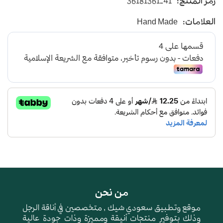
رمز المنتج:
36181361-41
باللون السماوي
و مشط الحذاء باللون السماوي
العلامات:
Hand Made
و أرضية اسفنجية عالية الجودة لتعطي شعور بالراحة
أثناء المشي
من نحن
موقع وتطبيق سعودي شيك , متخصصين في أناقة الرجل
وذلك بتوفير منتجات أنيقة ومميزة وذات جودة عالية