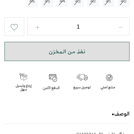
46
45
44
43
42
41
40
نفذ من المخزن
الوصف
حذاء شرقي مطرز بأرضية متوسطة الارتفاع مريحة