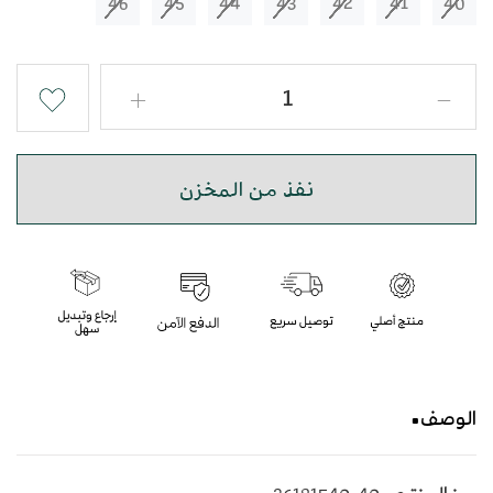
46
45
44
43
42
41
40
نفذ من المخزن
الوصف
حذاء شرقي مطرز باللون البني بأسلوب عصري