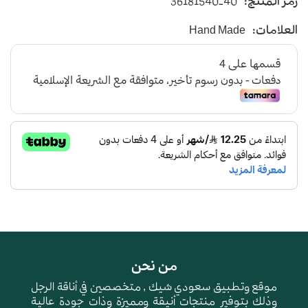
رمز المنتج:
36181540-40
يأتي بأرضية متوسطة الإرتفاع باللون الاسود
العلامات:
Hand Made
و طبقة اسفنجية عالية الجودة لتعطي شعور بالراحة
ومقاومة الإنزلاق و التآكل
من نحن
موقع وتطبيق سعودي شيك , متخصصين في أناقة الرجل
وذلك بتوفير منتجات أنيقة ومميزة وذات جودة عالية