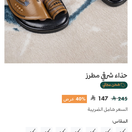
حذاء شرقي مطرز
شحن مجاني
147
245
40% عرض
السعر شامل الضريبة
المقاس: