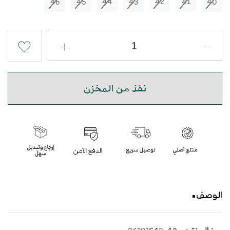
46
45
44
43
42
41
40
نفذ من المخزن
الوصف
حذاء شرقي مطرز باللون الرمادي الاسمنتي بأسلوب