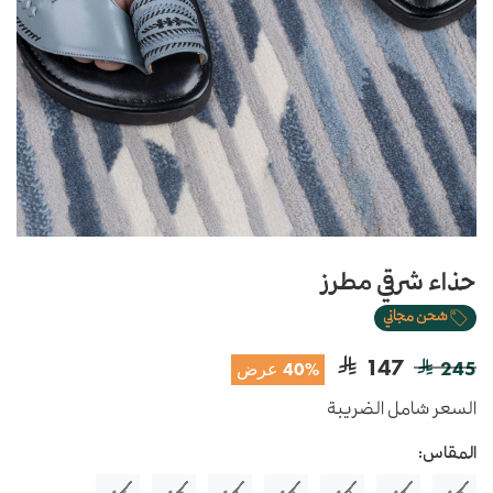
حذاء شرقي مطرز
شحن مجاني
147
245
40% عرض
السعر شامل الضريبة
المقاس: