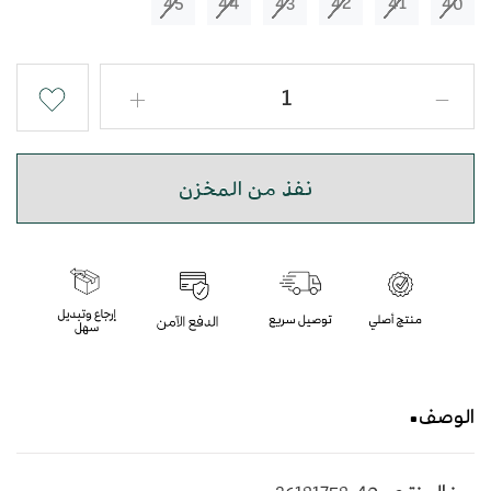
45
44
43
42
41
40
نفذ من المخزن
الوصف
حذاء شرقي مطرز باللون البترولي بأسلوب عصري