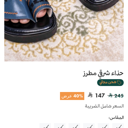
حذاء شرقي مطرز
شحن مجاني
147
245
40% عرض
السعر شامل الضريبة
المقاس: