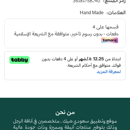
رمز المنتج:
36181758-40
يأتي بأرضية متوسطة الإرتفاع باللون الكحلي
العلامات:
Hand Made
و طبقة اسفنجية عالية الجودة لتعطي شعور بالراحة
ومقاومة الإنزلاق و التآكل
من نحن
موقع وتطبيق سعودي شيك , متخصصين في أناقة الرجل
وذلك بتوفير منتجات أنيقة ومميزة وذات جودة عالية