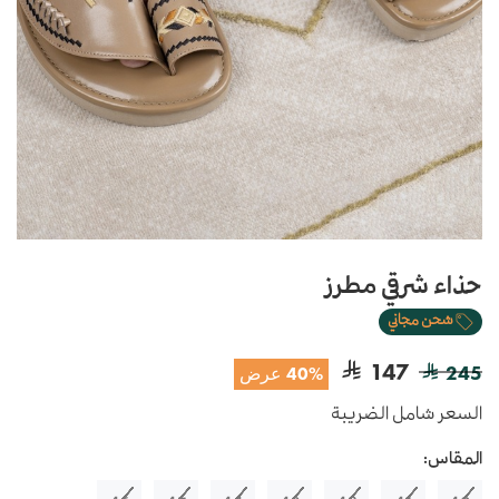
حذاء شرقي مطرز
شحن مجاني
147
245
40% عرض
السعر شامل الضريبة
المقاس: