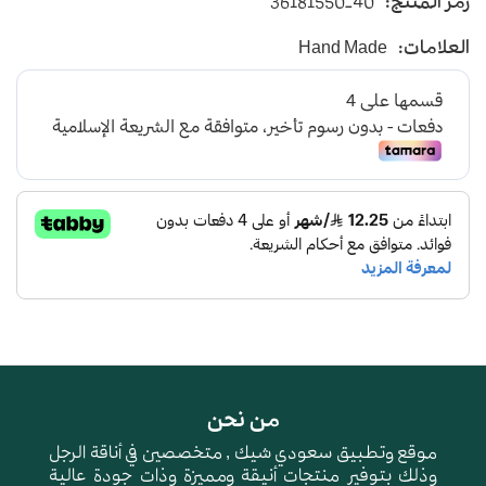
رمز المنتج:
36181550-40
يأتي بأرضية متوسطة الإرتفاع باللون البني الفاتح
العلامات:
Hand Made
و طبقة اسفنجية عالية الجودة لتعطي شعور بالراحة
ومقاومة الإنزلاق و التآكل
من نحن
موقع وتطبيق سعودي شيك , متخصصين في أناقة الرجل
وذلك بتوفير منتجات أنيقة ومميزة وذات جودة عالية