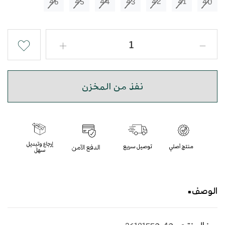
46
45
44
43
42
41
40
نفذ من المخزن
الوصف
حذاء شرقي مطرز باللون البني الفاتح بأسلوب عصري