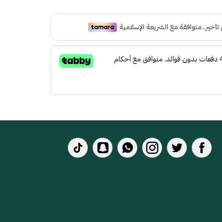
 لتعطي شعور بالراحة ومقاومة الإنزلاق و التآكل