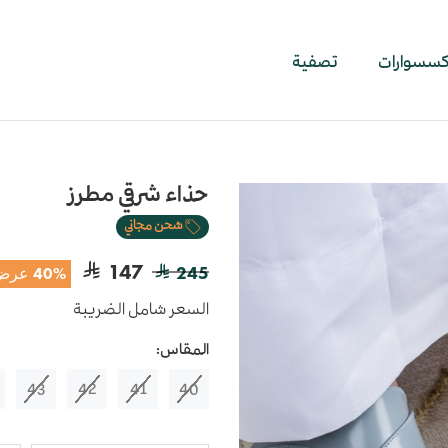
اكسسوارات
تصفية
حذاء شرقي مطرز
شحن مجاني
147
245
40% عرض
السعر شامل الضريبة
المقاس:
43
42
41
40