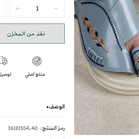
نفذ من المخزن
الوصف
حذاء شرقي مطرز باللون ال
رمز المنتج:
36181554-40
يأتي بأرضية متوسطة الإرتفاع 