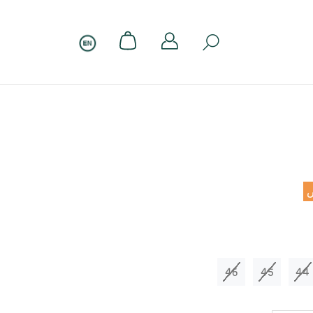
46
45
44