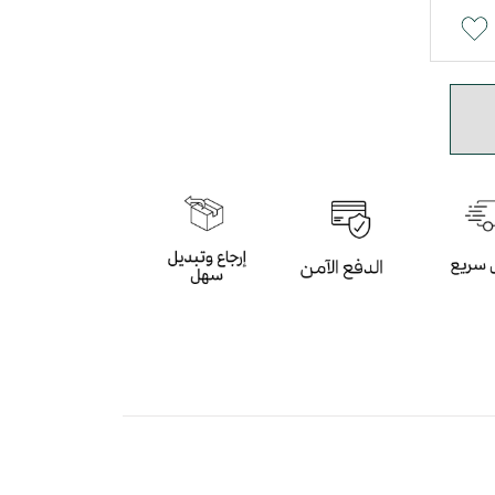
رمادي السماوي بأسلوب عصري
باللون البيج