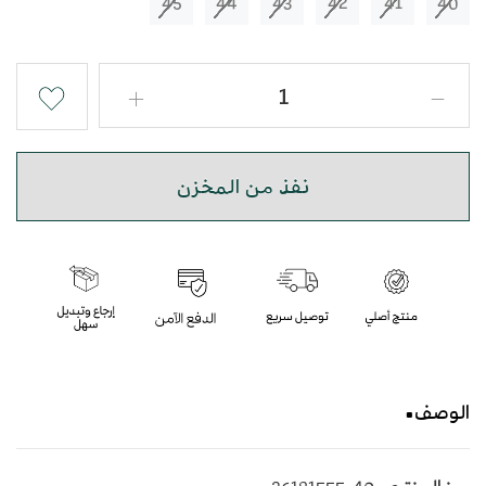
45
44
43
42
41
40
نفذ من المخزن
الوصف
حذاء شرقي مطرز باللون الرصاصي بأسلوب عصري