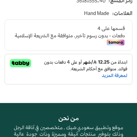
رمز المنتج:
36181555-40
يأتي بأرضية متوسطة الإرتفاع باللون الاسود
العلامات:
Hand Made
و طبقة اسفنجية عالية الجودة لتعطي شعور بالراحة
ومقاومة الإنزلاق و التآكل
من نحن
موقع وتطبيق سعودي شيك , متخصصين في أناقة الرجل
وذلك بتوفير منتجات أنيقة ومميزة وذات جودة عالية