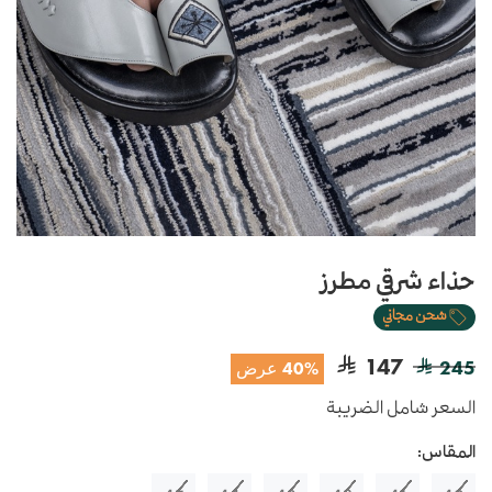
حذاء شرقي مطرز
شحن مجاني
147
245
40% عرض
السعر شامل الضريبة
المقاس: