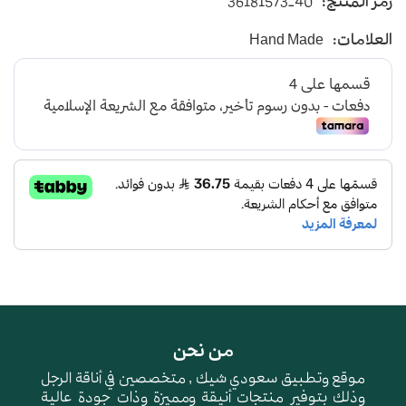
رمز المنتج:
36181573-40
بأسلوب عصري
يأتي بأرضية متوسطة الإرتفاع باللون البني الداكن
العلامات:
Hand Made
و طبقة اسفنجية عالية الجودة لتعطي شعور بالراحة
ومقاومة الإنزلاق و التآكل
من نحن
موقع وتطبيق سعودي شيك , متخصصين في أناقة الرجل
وذلك بتوفير منتجات أنيقة ومميزة وذات جودة عالية