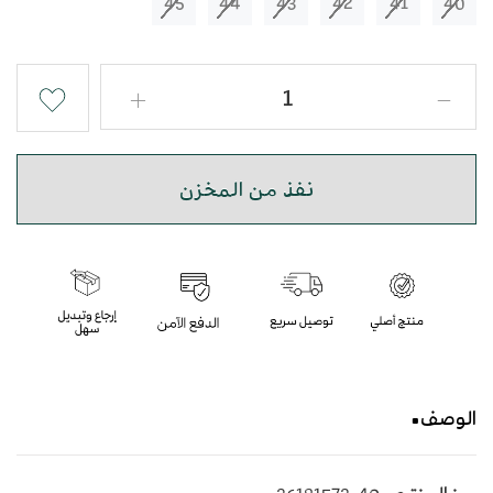
45
44
43
42
41
40
نفذ من المخزن
الوصف
حذاء شرقي مطرز باللون البني الفاتح و البني الداكن