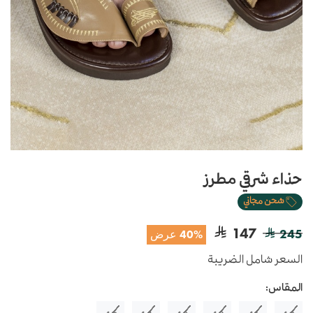
حذاء شرقي مطرز
شحن مجاني
147
245
40% عرض
السعر شامل الضريبة
المقاس: