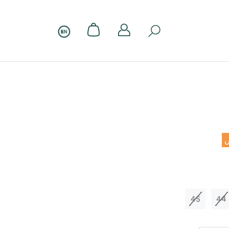
45
44