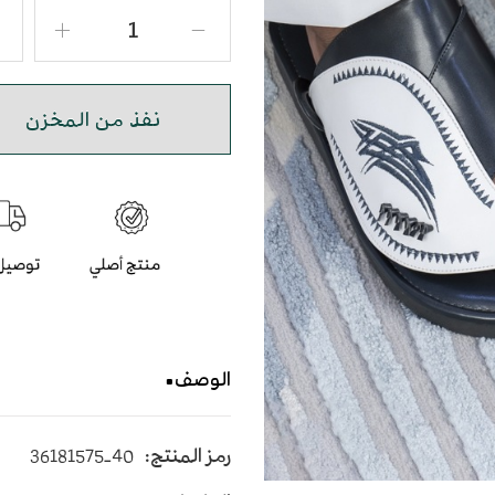
نفذ من المخزن
الوصف
حذاء شرقي مطرز باللون الا
رمز المنتج:
36181575-40
يأتي بأرضية متوسطة الإرتفاع 