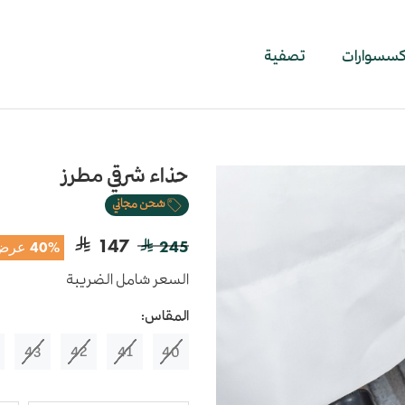
اكسسوارات
تصفية
حذاء شرقي مطرز
شحن مجاني
147
245
40% عرض
السعر شامل الضريبة
المقاس:
43
42
41
40