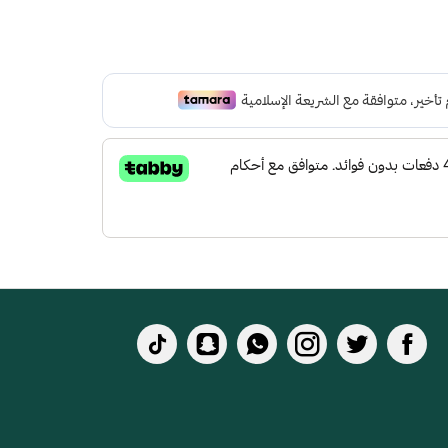
باللون الاخضر الزيتي
 لتعطي شعور بالراحة ومقاومة الإنزلاق و التآكل