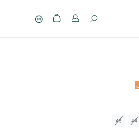
45
44