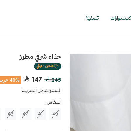
اكسسوارات
تصفية
حذاء شرقي مطرز
شحن مجاني
147
245
40% عرض
السعر شامل الضريبة
المقاس:
43
42
41
40