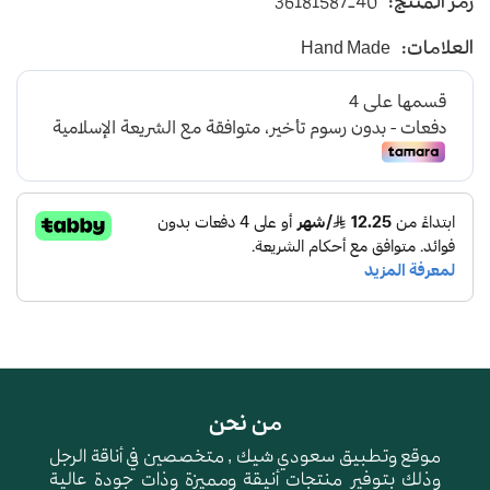
رمز المنتج:
36181587-40
يأتي بأرضية متوسطة الإرتفاع باللون الرصاصي
العلامات:
Hand Made
و طبقة اسفنجية عالية الجودة لتعطي شعور بالراحة
ومقاومة الإنزلاق و التآكل
من نحن
موقع وتطبيق سعودي شيك , متخصصين في أناقة الرجل
وذلك بتوفير منتجات أنيقة ومميزة وذات جودة عالية