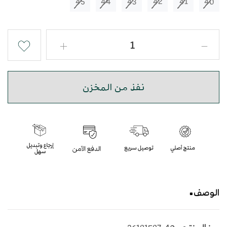
45
44
43
42
41
40
نفذ من المخزن
الوصف
حذاء شرقي مطرز باللون الرصاصي و البني بأسلوب عصري