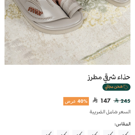
حذاء شرقي مطرز
شحن مجاني
147
245
40% عرض
السعر شامل الضريبة
المقاس: