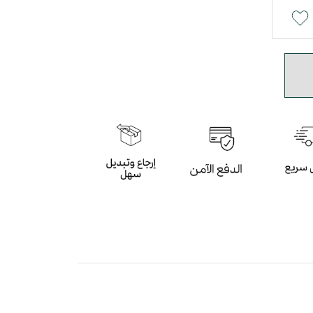
صاصي و الكحلي بأسلوب عصري
 باللون الرصاصي