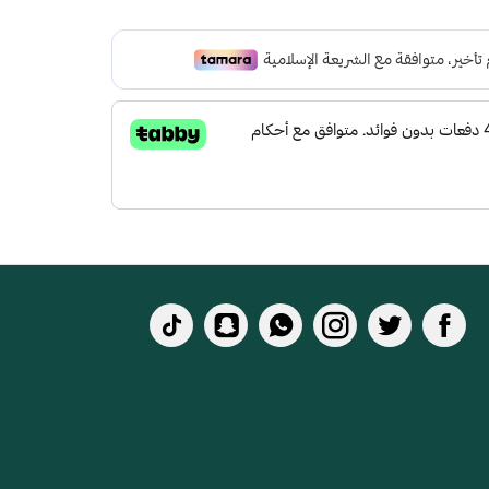
 لتعطي شعور بالراحة ومقاومة الإنزلاق و التآكل