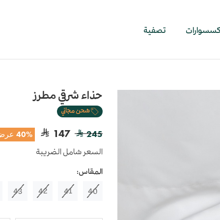
اكسسوارات
تصفية
حذاء شرقي مطرز
شحن مجاني
147
245
40% عرض
السعر شامل الضريبة
المقاس:
43
42
41
40