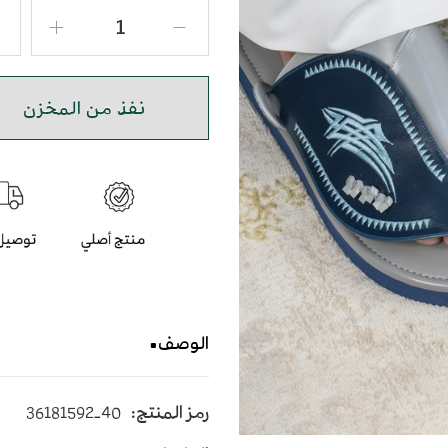
نفذ من المخزن
الوصف
حذاء شرقي مطرز باللون الر
رمز المنتج:
36181592-40
يأتي بأرضية متوسطة الإرتفاع