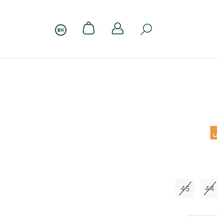
45
44