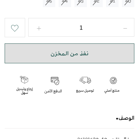
46
44
43
42
41
40
نفذ من المخزن
الوصف
حذاء شرقي مطرز باللون البرتقالي بأسلوب عصري