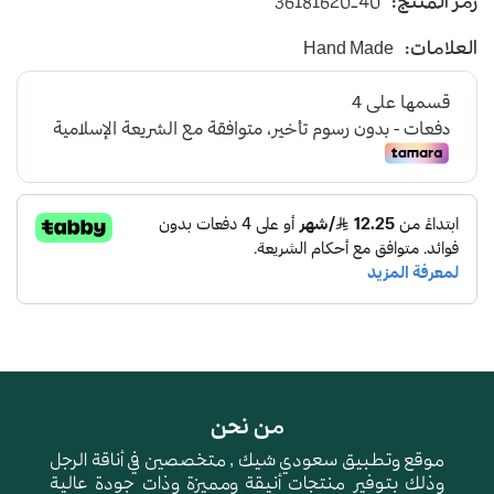
رمز المنتج:
36181620-40
يأتي بأرضية متوسطة الإرتفاع باللون البيج
العلامات:
Hand Made
و طبقة اسفنجية عالية الجودة لتعطي شعور بالراحة
ومقاومة الإنزلاق و التآكل
من نحن
موقع وتطبيق سعودي شيك , متخصصين في أناقة الرجل
وذلك بتوفير منتجات أنيقة ومميزة وذات جودة عالية