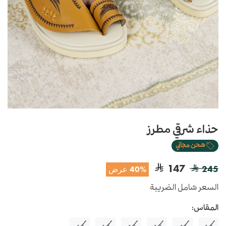
حذاء شرقي مطرز
شحن مجاني
147
245
40% عرض
السعر شامل الضريبة
المقاس: