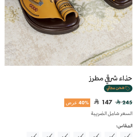
حذاء شرقي مطرز
شحن مجاني
147
245
40% عرض
السعر شامل الضريبة
المقاس: