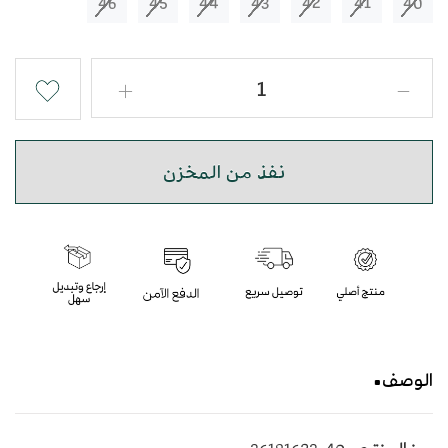
46
45
44
43
42
41
40
نفذ من المخزن
الوصف
حذاء شرقي مطرز باللون البني و البرتقالي بأسلوب عصري