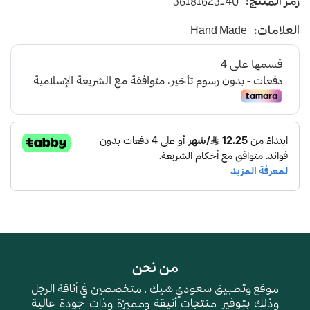
رمز المنتج:
36181623-40
يأتي بأرضية متوسطة الإرتفاع باللون البني الداكن
العلامات:
Hand Made
و طبقة اسفنجية عالية الجودة لتعطي شعور بالراحة
ومقاومة الإنزلاق و التآكل
من نحن
موقع وتطبيق سعودي شيك , متخصصين في أناقة الرجل
وذلك بتوفير منتجات أنيقة ومميزة وذات جودة عالية