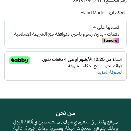
رمز المنتج:
36181764-40
يأتي بأرضية متوسطة الإرتفاع باللون الاسود
العلامات:
Hand Made
و طبقة اسفنجية عالية الجودة لتعطي شعور بالراحة
ومقاومة الإنزلاق و التآكل
من نحن
موقع وتطبيق سعودي شيك , متخصصين في أناقة الرجل
وذلك بتوفير منتجات أنيقة ومميزة وذات جودة عالية