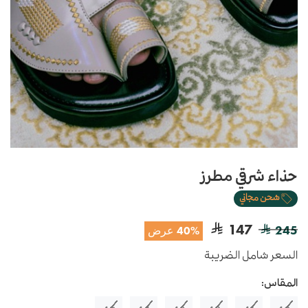
حذاء شرقي مطرز
شحن مجاني
147
245
40% عرض
السعر شامل الضريبة
المقاس: