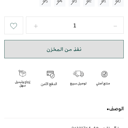
45
44
43
42
41
40
نفذ من المخزن
الوصف
حذاء شرقي مطرز باللون البني بأسلوب عصري