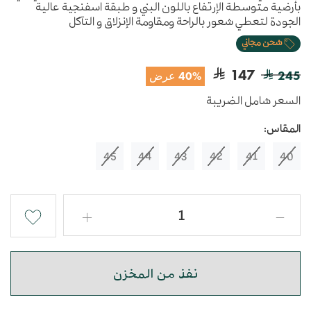
بأرضية متوسطة الإرتفاع باللون البني و طبقة اسفنجية عالية
الجودة لتعطي شعور بالراحة ومقاومة الإنزلاق و التآكل
شحن مجاني
147
245
40% عرض
السعر شامل الضريبة
المقاس:
45
44
43
42
41
40
نفذ من المخزن