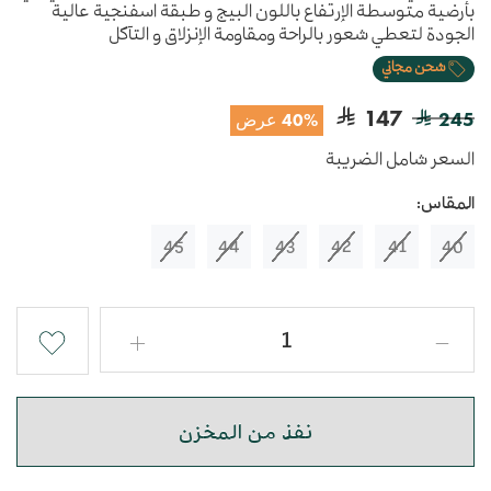
بأرضية متوسطة الإرتفاع باللون البيج و طبقة اسفنجية عالية
الجودة لتعطي شعور بالراحة ومقاومة الإنزلاق و التآكل
شحن مجاني
147
245
40% عرض
السعر شامل الضريبة
المقاس:
45
44
43
42
41
40
نفذ من المخزن