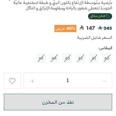
بأرضية متوسطة الإرتفاع باللون البني و طبقة اسفنجية عالية
الجودة لتعطي شعور بالراحة ومقاومة الإنزلاق و التآكل
شحن مجاني
147
245
40% عرض
السعر شامل الضريبة
المقاس:
45
44
43
42
41
40
نفذ من المخزن