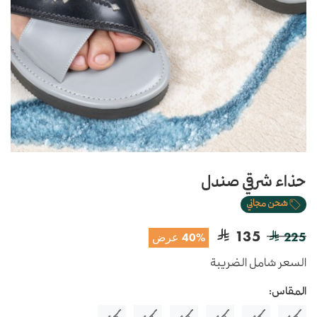
حذاء شرقي صندل
شحن مجاني
135
225
40% عرض
السعر شامل الضريبة
المقاس: