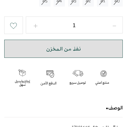
45
44
43
42
41
40
نفذ من المخزن
الوصف
حذاء شرقي صندل مطرز باللون الاسود و الرصاصي بأسلوب