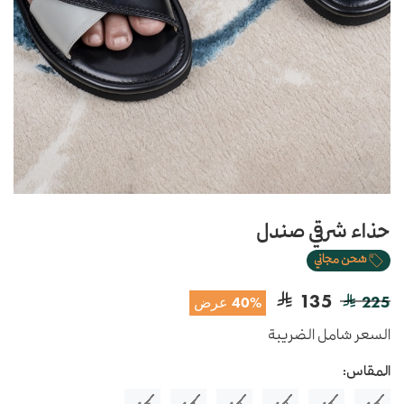
حذاء شرقي صندل
شحن مجاني
135
225
40% عرض
السعر شامل الضريبة
المقاس: