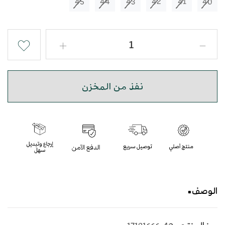
45
44
43
42
41
40
نفذ من المخزن
الوصف
حذاء شرقي صندل مطرز باللون الاسود و الرصاصي بأسلوب