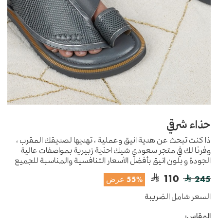
حذاء شرقي
ذا كنت تبحث عن هدية انيق وعملية ، تهديها لصديقك المقرب ،
وفرنا لك في متجر سعودي شيك احذية زبيرية بمواصفات عالية
الجودة و بلون انيق بأفضل الأسعار التنافسية والمناسبة للجميع
110
245
55% عرض
السعر شامل الضريبة
المقاس: