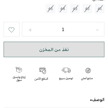
45
44
43
42
41
نفذ من المخزن
الوصف