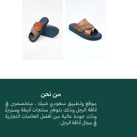
من نحن
موقع وتطبيق سعودي شيك , متخصصين في
أناقة الرجل وذلك بتوفير منتجات أنيقة ومميزة
وذات جودة عالية من أفضل العلامات التجارية
في مجال أناقة الرجل .