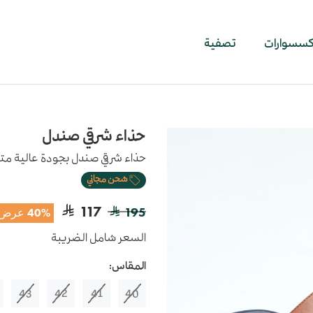
اكسسوارات
تصفية
حذاء شرقي صندل
حذاء شرقي صندل بجودة عالية متوس
شحن مجاني
117
195
40% عرض
السعر شامل الضريبة
المقاس:
43
42
41
40