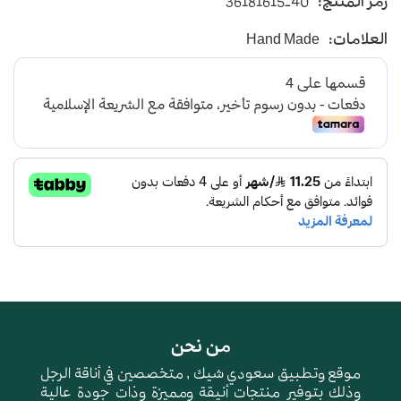
رمز المنتج:
36181615-40
يأتي بأرضية متوسطة الإرتفاع باللون البيج
العلامات:
Hand Made
و طبقة اسفنجية عالية الجودة لتعطي شعور بالراحة
ومقاومة الإنزلاق و التآكل
من نحن
موقع وتطبيق سعودي شيك , متخصصين في أناقة الرجل
وذلك بتوفير منتجات أنيقة ومميزة وذات جودة عالية