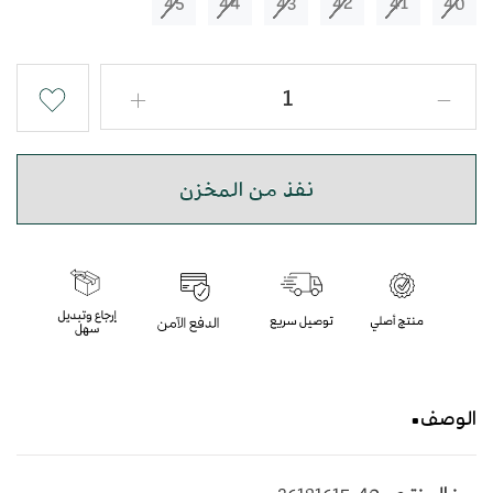
45
44
43
42
41
40
نفذ من المخزن
الوصف
حذاء شرقي صندل مطرز باللون البني بأسلوب عصري