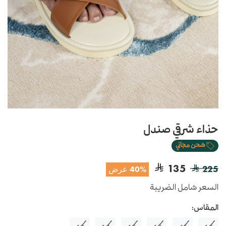
حذاء شرقي صندل
شحن مجاني
135
225
40% عرض
السعر شامل الضريبة
المقاس: