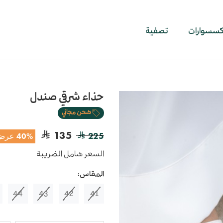
اكسسوارات
تصفية
حذاء شرقي صندل
شحن مجاني
135
225
40% عرض
السعر شامل الضريبة
المقاس:
44
43
42
41