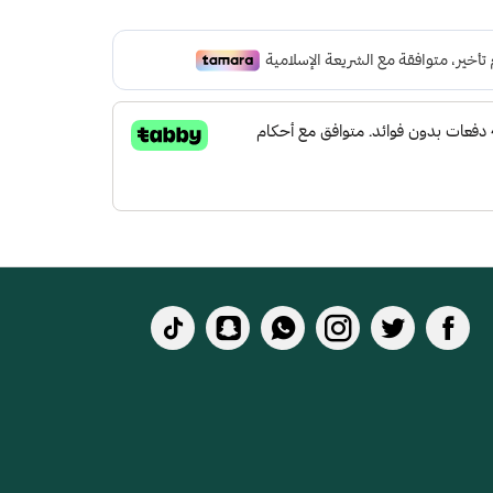
 لتعطي شعور بالراحة ومقاومة الإنزلاق و التآكل