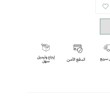
ون البني و الابيض بأسلوب عصري
 باللون البني