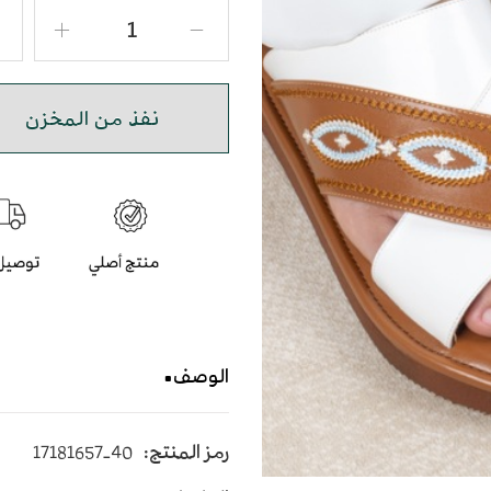
نفذ من المخزن
الوصف
حذاء شرقي صندل مطرز بالل
رمز المنتج:
17181657-40
يأتي بأرضية متوسطة الإرتفاع