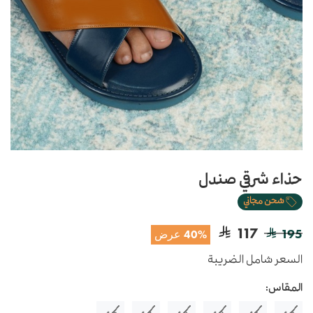
حذاء شرقي صندل
شحن مجاني
117
195
40% عرض
السعر شامل الضريبة
المقاس: