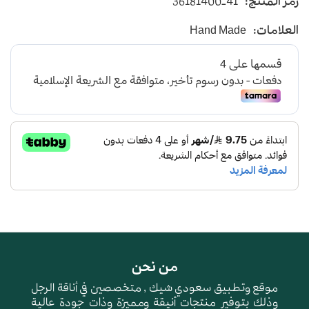
رمز المنتج:
36181400-41
يأتي بأرضية متوسطة الإرتفاع باللون الكحلي
العلامات:
Hand Made
و طبقة اسفنجية عالية الجودة لتعطي شعور بالراحة
ومقاومة الإنزلاق و التآكل
من نحن
موقع وتطبيق سعودي شيك , متخصصين في أناقة الرجل
وذلك بتوفير منتجات أنيقة ومميزة وذات جودة عالية