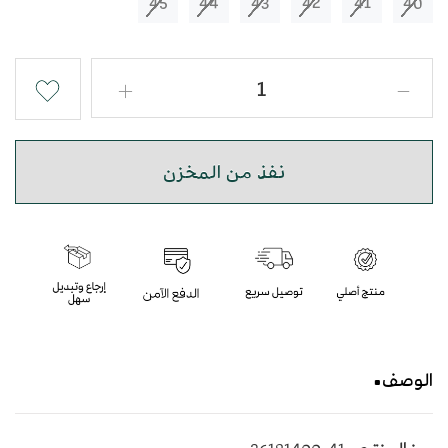
45
44
43
42
41
40
نفذ من المخزن
الوصف
حذاء صندل رجالي باللون البني و الكحلي بأسلوب عصري