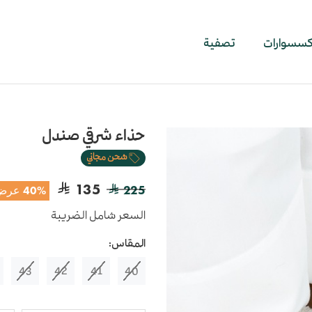
اكسسوارات
تصفية
حذاء شرقي صندل
شحن مجاني
135
225
40% عرض
السعر شامل الضريبة
المقاس:
43
42
41
40