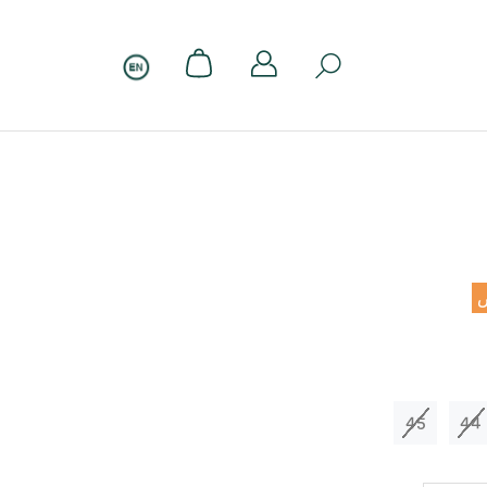
45
44