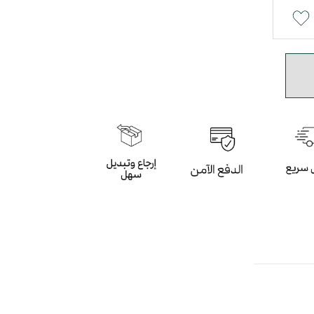
ية
 والاسود