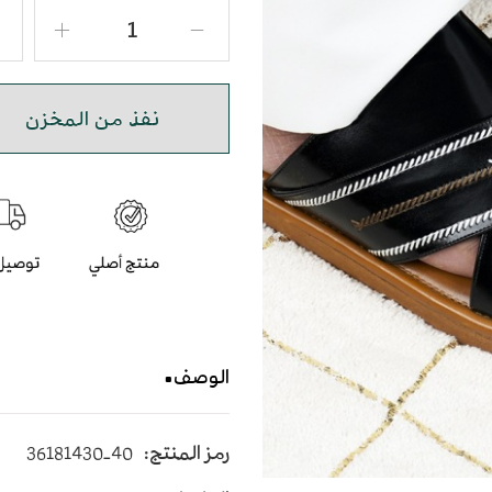
نفذ من المخزن
الوصف
حذاء شرقي صندل بجودة عال
رمز المنتج:
36181430-40
متوسط الارتفاع - اللون البني