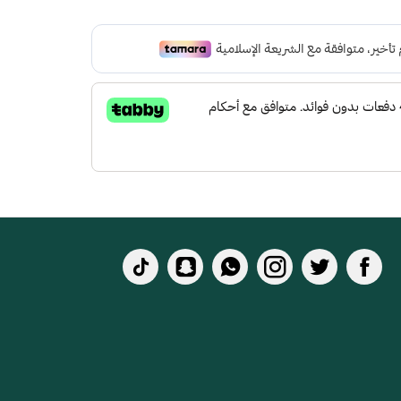
 لتعطي شعور بالراحة ومقاومة الإنزلاق و التآكل