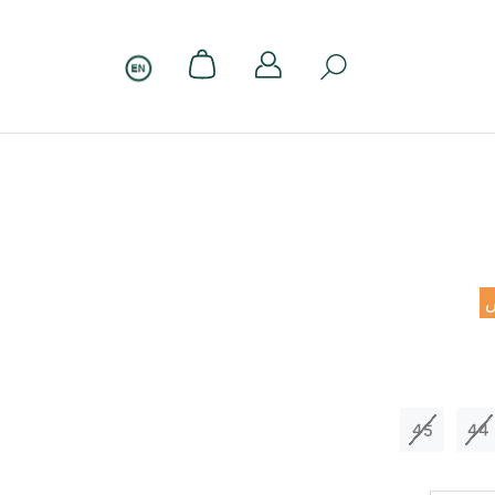
45
44