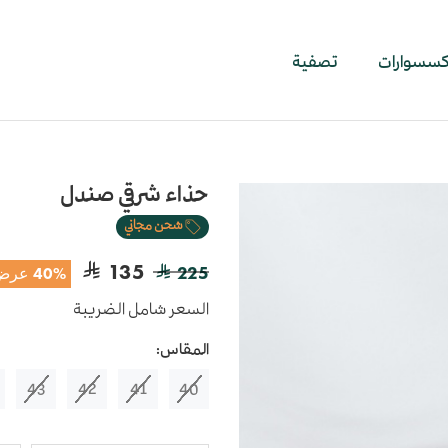
اكسسوارات
تصفية
حذاء شرقي صندل
شحن مجاني
135
225
40% عرض
السعر شامل الضريبة
المقاس:
43
42
41
40